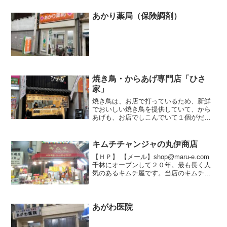
街の一員として、商店街の魅力を引き立
て、地域の絆を深める努力を...
あかり薬局（保険調剤）
焼き鳥・からあげ専門店「ひさ
家」
焼き鳥は、お店で打っているため、新鮮
でおいしい焼き鳥を提供していて、から
あげも、お店でしこんでいて１個がだい
たい45gでボリュームがあります。ぜひ一
度お店に来てください。
キムチチャンジャの丸伊商店
【ＨＰ】 【メール】shop@maru-e.com
千林にオープンして２０年。最も長く人
気のあるキムチ屋です。当店のキムチは
酸味がないあっさり味が特長で、臭みも
なく、誰もが親しみやすい味です。山い
も、セロリ、れんこん、切り干し大根な
ど変わり種...
あがわ医院