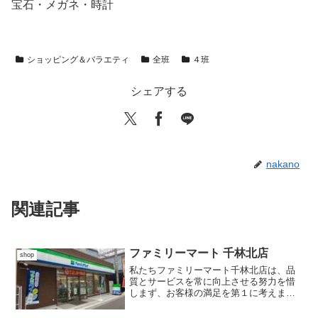
宝石・メガネ・時計
ショッピング＆バラエティ
全班
４班
シェアする
nakano
関連記事
ファミリーマート 千林北店
shop
私たちファミリーマート千林北店は、品
質とサービスを常に向上させる努力を惜
しまず、お客様の満足を第１に考えま
す！地域のみなさまと共に歩み、地域の
活性化と発展に貢献していきます！商店