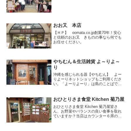
おお又 本店
【ＨＰ】 oomata.co.jp創業70年！安心
と信頼のおお又 きものの事なら何でも
お任せください。
やちむん＆生活雑貨 よ～りよ～
り
沖縄を感じられる器【やちむん】 よー
りよーりネットショップもご利用くださ
い。「よーりよーり」は島のことばで
「ゆっくりゆっくり」「スローライフ」
を意味します。取り扱う商品は、島で暮
らす”島人”の手作り品で、店名同様「よー
おひとりさま食堂 Kitchen 菊乃屋
りよーり」作られた物ば...
おひとりさま食堂 Kitchen 菊乃屋皆さ
ん、お野菜やバランスの良い食事を取れ
ていますか？当店はカウンター６席のお
店です！固定メニューはありませんが、
店主が毎日、日替わりで２０品のメニュ
ーをご用意。定番のおばんざいから和・