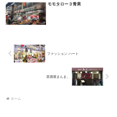
洋・中を問わず、...
モモタロー３青果
ファッション ハート
居酒屋まんま。
ホーム