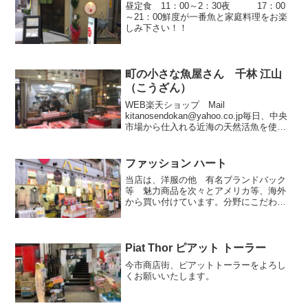
昼定食 11：00～2：30夜 17：00
～21：00鮮度が一番魚と家庭料理をお楽
しみ下さい！！
町の小さな魚屋さん 千林 江山
（こうざん）
WEB楽天ショップ Mail
kitanosendokan@yahoo.co.jp毎日、中央
市場から仕入れる近海の天然活魚を使っ
たお造り、天ぷら、お寿司、矢作川から
仕入れるうなぎの蒲焼も店頭の焼き魚も
すべて炭火焼インターネットショップな
ファッション ハート
にわ...
当店は、洋服の他 有名ブランドバック
等 魅力商品を次々とアメリカ等、海外
から買い付けています。分野にこだわら
ずお客様に喜んでもらえる元気いっぱい
のお店を目指し、ご要望があれば一点の
品でもスタッフが足を運んで探す努力を
いたします。又、店内では...
Piat Thor ピアット トーラー
今市商店街、ピアットトーラーをよろし
くお願いいたします。