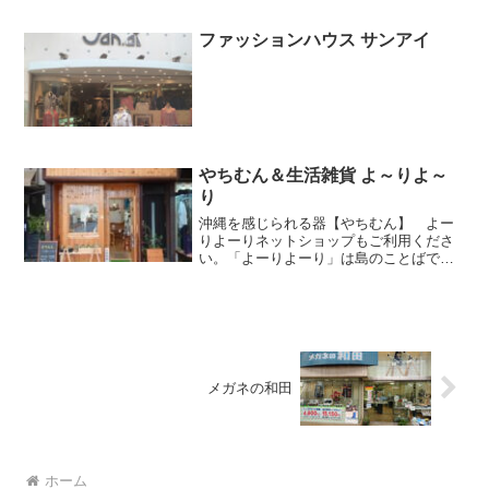
ファッションハウス サンアイ
やちむん＆生活雑貨 よ～りよ～
り
沖縄を感じられる器【やちむん】 よー
りよーりネットショップもご利用くださ
い。「よーりよーり」は島のことばで
「ゆっくりゆっくり」「スローライフ」
を意味します。取り扱う商品は、島で暮
らす”島人”の手作り品で、店名同様「よー
りよーり」作られた物ば...
メガネの和田
ホーム