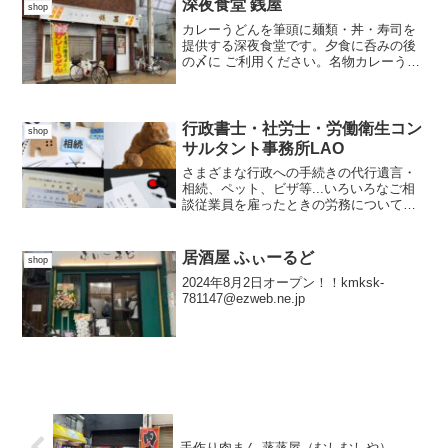
深夜食堂 銭屋
shop
カレーうどんを筆頭に麺類・丼・寿司を
提供する深夜食堂です。夕食に呑みの後
の〆に ご利用ください。名物カレーうど
ん 是非是非 ご正味あれ今市商店街北 出
入口30ｍご予約承り中 090-4001-9014イ
ンスタグラム shinyasyokud...
行政書士・社労士・労働衛生コン
shop
サルタント事務所LAO
さまざまな行政への手続きの代行遺言・
相続、ペット、ビザ等...いろいろなご相
談従業員を雇ったときの労務についての
ご相談お気軽にお電話ください。06-
6964-4330よろしくお願いいたします。
居酒屋 ふぃーるど
shop
2024年8月2日オープン！！kmksk-
781147@ezweb.ne.jp
手作り肉まん 蒸蒸屋（むしむしや）