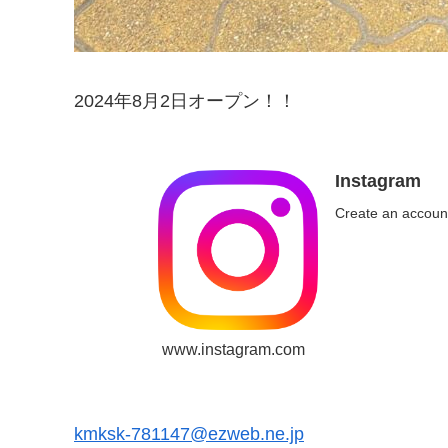
2024年8月2日オープン！！
Instagram
Create an account
www.instagram.com
kmksk-781147@ezweb.ne.jp