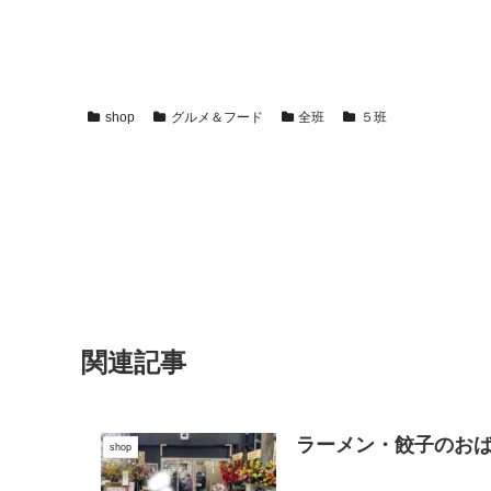
shop
グルメ＆フード
全班
５班
関連記事
ラーメン・餃子のお
shop