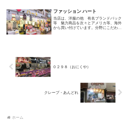
店主が毎日、日替わりで２０品のメニュ
ーをご用意。定番のおばんざいから和・
洋・中を問わず、...
ファッション ハート
当店は、洋服の他 有名ブランドバック
等 魅力商品を次々とアメリカ等、海外
から買い付けています。分野にこだわら
ずお客様に喜んでもらえる元気いっぱい
のお店を目指し、ご要望があれば一点の
品でもスタッフが足を運んで探す努力を
いたします。又、店内では...
０２９８（おにくや）
クレープ・あんどれ
ホーム