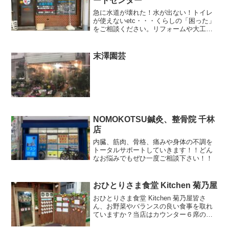
ートセンター
急に水道が壊れた！水が出ない！トイレ
が使えないetc・・・くらしの「困った」
をご相談ください。リフォームや大工工
事もおまかせ下さい！水まわり、リフォ
ーム、大工工事なんでもOK。すまいの相
談屋さんです。お問合せはこちら：
末澤園芸
iks.stady@g...
NOMOKOTSU鍼灸、整骨院 千林
店
内臓、筋肉、骨格、痛みや身体の不調を
トータルサポートしていきます！！どん
なお悩みでもぜひ一度ご相談下さい！！
おひとりさま食堂 Kitchen 菊乃屋
おひとりさま食堂 Kitchen 菊乃屋皆さ
ん、お野菜やバランスの良い食事を取れ
ていますか？当店はカウンター６席のお
店です！固定メニューはありませんが、