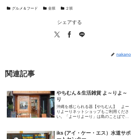
グルメ＆フード
全班
２班
シェアする
nakano
関連記事
やちむん＆生活雑貨 よ～りよ～
り
沖縄を感じられる器【やちむん】 よー
りよーりネットショップもご利用くださ
い。「よーりよーり」は島のことばで
「ゆっくりゆっくり」「スローライフ」
を意味します。取り扱う商品は、島で暮
らす”島人”の手作り品で、店名同様「よー
iks (アイ・ケー・エス）水道サポ
りよーり」作られた物ば...