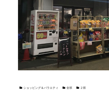
ショッピング＆バラエティ
全班
２班