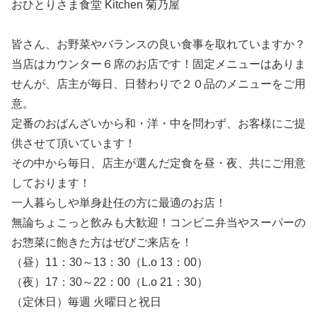
おひとりさま食堂 Kitchen 菊乃屋
皆さん、お野菜やバランスの良い食事を取れていますか？
当店はカウンター６席のお店です！固定メニューはありま
せんが、店主が毎日、日替わりで２０品のメニューをご用
意。
定番のおばんざいから和・洋・中を問わず、お客様にご提
供させて頂いています！
その中から毎日、店主が選んだ定食を昼・夜、共にご用意
しております！
一人暮らしや単身赴任の方に最適のお店！
無論ちょこっと飲みも大歓迎！コンビニ弁当やスーパーの
お惣菜に飽きた方はぜびご来店を！
（昼）11：30～13：30（L.o 13：00）
（夜）17：30～22：00（L.o 21：30）
（定休日）毎週 火曜日と祝日