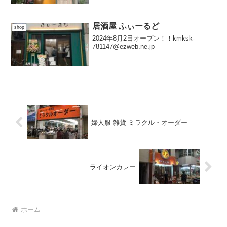
マップ＞
居酒屋 ふぃーるど
shop
2024年8月2日オープン！！kmksk-
781147@ezweb.ne.jp
婦人服 雑貨 ミラクル・オーダー
ライオンカレー
ホーム