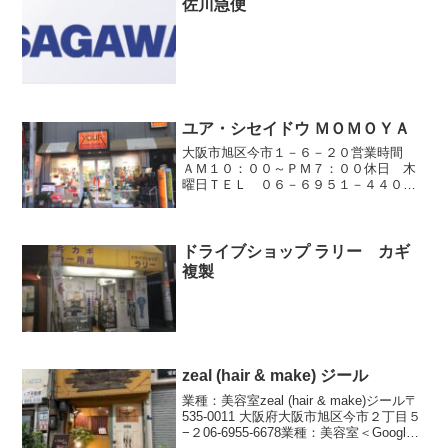
佐川急便
ユア・シセイドウ ＭＯＭＯＹＡ
大阪市旭区今市１－６－２０営業時間
ＡＭ１０：００～ＰＭ７：００休日 木
曜日ＴＥＬ ０６－６９５１－４４００
－ 資生堂化粧品とエステのお店 －この地
でお客様のお肌に触れ心に触れる活動を
させていただいております。近隣エリア
では唯一＜ビューティ...
ドライブショップ ラリー カギ
複製
zeal (hair & make) ジール
業種：美容室zeal (hair & make)ジール〒
535-0011 大阪府大阪市旭区今市２丁目５
−２06-6955-6678業種：美容室＜Google