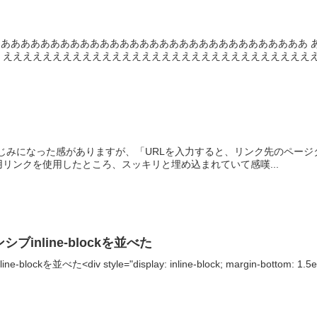
ｔあああああああああああああああああああああああああああああああ
えええええええええええええええええええええええええええええええええ
tter でおなじみになった感がありますが、「URLを入力すると、リンク先
リンクを使用したところ、スッキリと埋め込まれていて感嘆...
シブinline-blockを並べた
ockを並べた<div style="display: inline-block; margin-bottom: 1.5em;"><