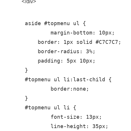
</div>
aside #topmenu ul {

	margin-bottom: 10px;

    border: 1px solid #C7C7C7;

    border-radius: 3%;

    padding: 5px 10px;

}

#topmenu ul li:last-child {

	border:none;

}

#topmenu ul li {

	font-size: 13px;

	line-height: 35px;
