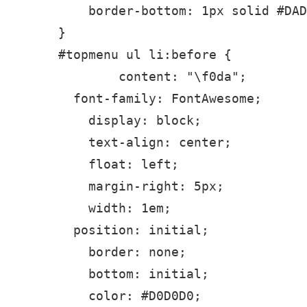
    border-bottom: 1px solid #DAD
}

#topmenu ul li:before {

	content: "\f0da";

  font-family: FontAwesome;

    display: block;

    text-align: center;

    float: left;

    margin-right: 5px;

    width: 1em;

  position: initial;

    border: none;

    bottom: initial;

    color: #D0D0D0;
