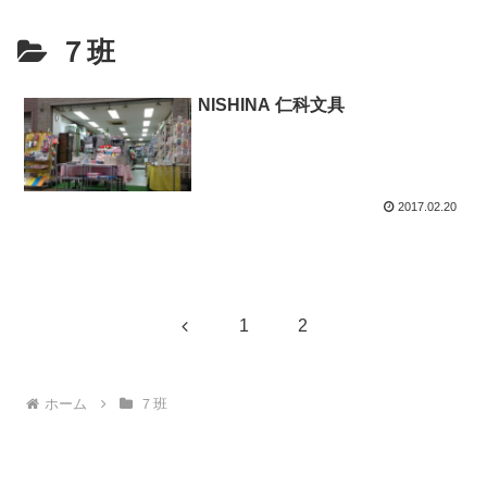
７班
NISHINA 仁科文具
2017.02.20
前
1
2
へ
ホーム
７班