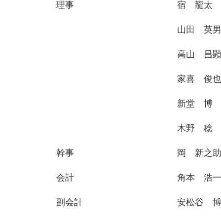
理事
宿 龍太
山田 英
高山 昌
家喜 俊
新堂 博
木野 稔
幹事
岡 新之
会計
角本 浩
副会計
安松谷 