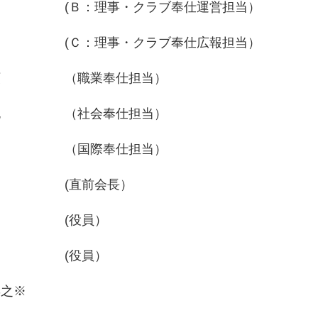
(Ｂ：理事・クラブ奉仕運営担当）
男
(Ｃ：理事・クラブ奉仕広報担当）
顕
（職業奉仕担当）
也
（社会奉仕担当）
（国際奉仕担当）
(直前会長）
助
(役員）
一
(役員）
博之※