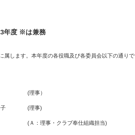
23年度 ※は兼務
会に属します。本年度の各役職及び各委員会以下の通りで
明
(理事）
美子
(理事)
二
(Ａ：理事・クラブ奉仕組織担当)