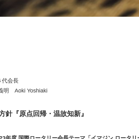
６代会長
明 Aoki Yoshiaki
方針『原点回帰・温故知新』
2-23年度 国際ロータリー会長テーマ「イマジン ロータリ